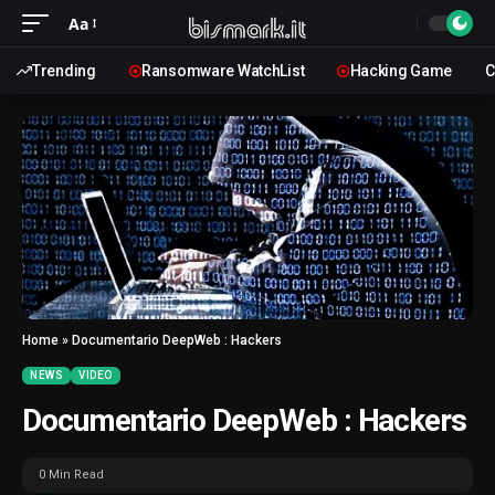
Aa
Trending
Ransomware WatchList
Hacking Game
C
Home
»
Documentario DeepWeb : Hackers
NEWS
VIDEO
Documentario DeepWeb : Hackers
0 Min Read