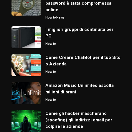
password è stata compromessa
online
How to
News
I migliori gruppi di continuità per
PC
How to
Come Creare ChatBot per il tuo Sito
o Azienda
How to
Amazon Music Unlimited ascolta
milioni di brani
How to
Come gli hacker mascherano
(spoofing) gli indirizzi email per
colpire le aziende