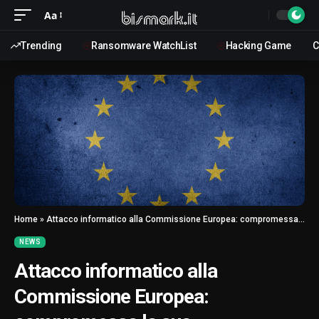
Aa
Trending
Ransomware WatchList
Hacking Game
C
Home
»
Attacco informatico alla Commissione Europea: compromessa la sua infrastruttura cloud vitale
NEWS
Attacco informatico alla
Commissione Europea: