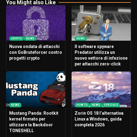
You Might also Like
CRYPTO
NEWS
NEWS
Nuova ondata di attacchi
Il software spyware
con GoBruteforcer contro
Predator utilizza un
progetti crypto
nuovo vettore di infezione
per attacchi zero-click
NEWS
HOW TO
NEWS
SPECIALE
Mustang Panda: Rootkit
Zorin OS 18 l’alternativa
kernel firmato per
Linux a Windows, guida
utlizzare la Backdoor
completa 2026
TONESHELL