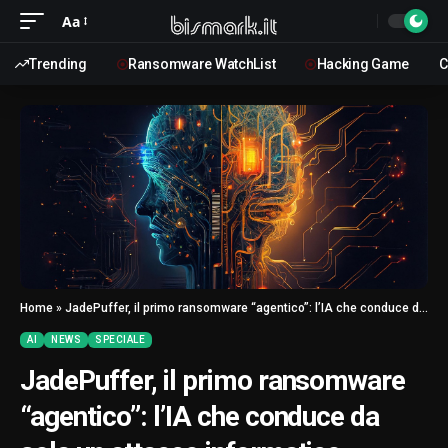
Aa
Trending
Ransomware WatchList
Hacking Game
C
Home
»
JadePuffer, il primo ransomware “agentico”: l’IA che conduce da sola un attacco informatico
AI
NEWS
SPECIALE
JadePuffer, il primo ransomware
“agentico”: l’IA che conduce da