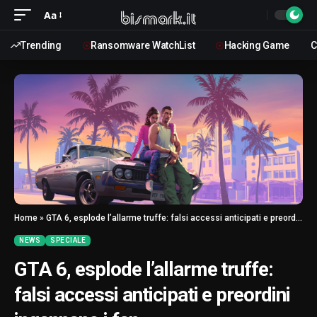
Aa
Trending
Ransomware WatchList
Hacking Game
C
Home
»
GTA 6, esplode l’allarme truffe: falsi accessi anticipati e preordini ingannano i fan
NEWS
SPECIALE
GTA 6, esplode l’allarme truffe:
falsi accessi anticipati e preordini