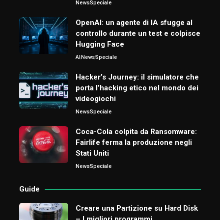
News
Speciale
OpenAI: un agente di IA sfugge al
controllo durante un test e colpisce
Hugging Face
AI
News
Speciale
Hacker’s Journey: il simulatore che
porta l’hacking etico nel mondo dei
videogiochi
News
Speciale
Coca-Cola colpita da Ransomware:
Fairlife ferma la produzione negli
Stati Uniti
News
Speciale
Guide
Creare una Partizione su Hard Disk
– I migliori programmi