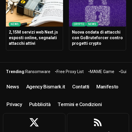
NEWS
CRYPTO
NEWS
2,15M servizi web Next.js
Nuova ondata di attacchi
esposti online, segnalati
con GoBruteforcer contro
attacchi attivi
progetti crypto
Trending:
Ransomware
Free Proxy List
MAME Game
Guide
News
Agency Bismark.it
Contatti
Manifesto
Privacy
Pubblicità
Termini e Condizioni