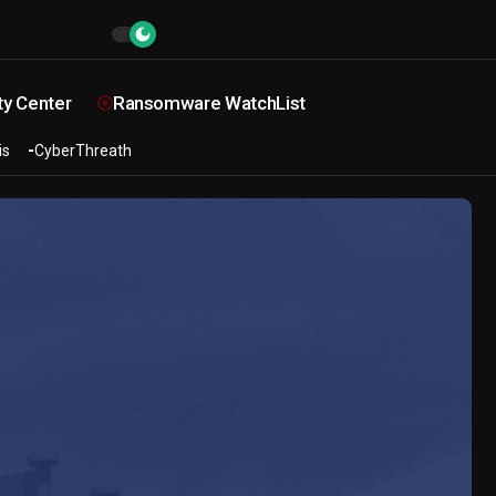
ty Center
Ransomware WatchList
is
CyberThreath