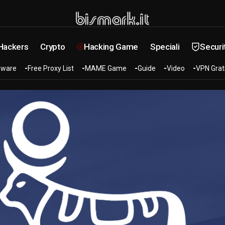
 Hackers
Crypto
Hacking Game
Speciali
Securi
ware
Free Proxy List
MAME Game
Guide
Video
VPN Grat