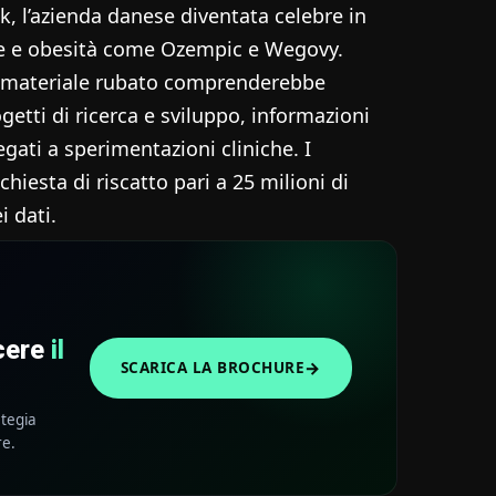
k, l’azienda danese diventata celebre in
ete e obesità come Ozempic e Wegovy.
l materiale rubato comprenderebbe
getti di ricerca e sviluppo, informazioni
gati a sperimentazioni cliniche. I
hiesta di riscatto pari a 25 milioni di
i dati.
scere
il
→
SCARICA LA BROCHURE
ategia
re.