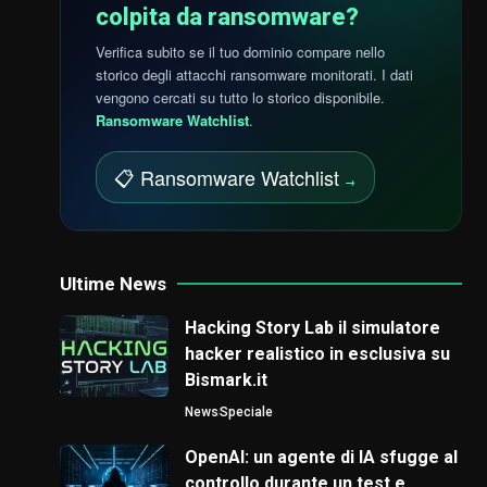
colpita da ransomware?
Verifica subito se il tuo dominio compare nello
storico degli attacchi ransomware monitorati. I dati
vengono cercati su tutto lo storico disponibile.
Ransomware Watchlist
.
📋 Ransomware Watchlist
→
Ultime News
Hacking Story Lab il simulatore
hacker realistico in esclusiva su
Bismark.it
News
Speciale
OpenAI: un agente di IA sfugge al
controllo durante un test e