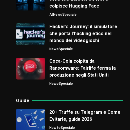
colpisce Hugging Face
AI
News
Speciale
Hacker’s Journey: il simulatore
che porta l’hacking etico nel
mondo dei videogiochi
News
Speciale
Coca-Cola colpita da
Ransomware: Fairlife ferma la
produzione negli Stati Uniti
News
Speciale
Guide
20+ Truffe su Telegram e Come
Evitarle, guida 2026
How to
Speciale