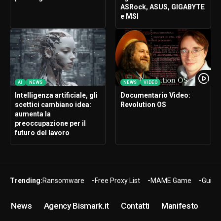
ASRock, ASUS, GIGABYTE
e MSI
AI
NEWS
NEWS
VIDEO
Intelligenza artificiale, gli
Documentario Video:
scettici cambiano idea:
Revolution OS
aumenta la
preoccupazione per il
futuro del lavoro
Trending:
Ransomware
Free Proxy List
MAME Game
Guide
News
Agency Bismark.it
Contatti
Manifesto