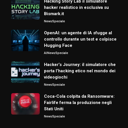
Hacking Story Lab il simulatore
hacker realistico in esclusiva su
Bismark.it
News
Speciale
OpenAI: un agente di IA sfugge al
controllo durante un test e colpisce
Hugging Face
AI
News
Speciale
Hacker’s Journey: il simulatore che
porta l’hacking etico nel mondo dei
videogiochi
News
Speciale
Coca-Cola colpita da Ransomware:
Fairlife ferma la produzione negli
Stati Uniti
News
Speciale