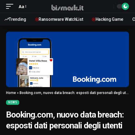
Aa
Trending
Ransomware WatchList
Hacking Game
C
Home
»
Booking.com, nuovo data breach: esposti dati personali degli utenti
NEWS
Booking.com, nuovo data breach:
esposti dati personali degli utenti