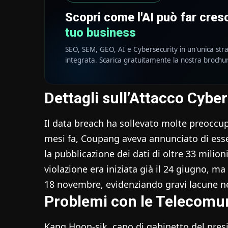
Scopri come l'AI può far cre
tuo business
SEO, SEM, GEO, AI e Cybersecurity in un'unica str
integrata. Scarica gratuitamente la nostra brochu
Dettagli sull’Attacco Cyber
Il data breach ha sollevato molte preoccupaz
mesi fa, Coupang aveva annunciato di esser
la pubblicazione dei dati di oltre 33 milioni
violazione era iniziata già il 24 giugno, ma
18 novembre, evidenziando gravi lacune ne
Problemi con le Telecomun
Kang Hoon-sik, capo di gabinetto del pre