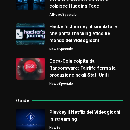
colpisce Hugging Face
AI
News
Speciale
Hacker’s Journey: il simulatore
che porta l’hacking etico nel
mondo dei videogiochi
News
Speciale
Coca-Cola colpita da
Ransomware: Fairlife ferma la
produzione negli Stati Uniti
News
Speciale
Guide
Playkey il Netflix dei Videogiochi
in streaming
How to