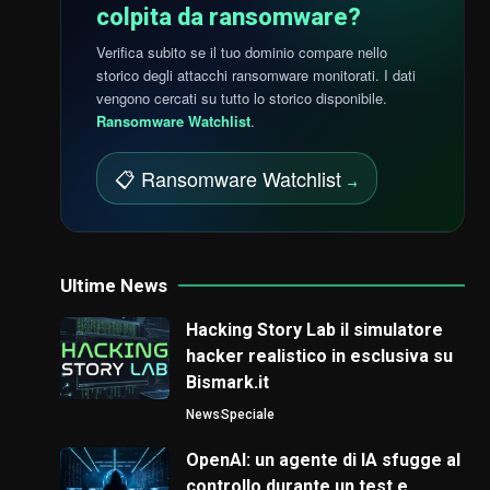
colpita da ransomware?
Verifica subito se il tuo dominio compare nello
storico degli attacchi ransomware monitorati. I dati
vengono cercati su tutto lo storico disponibile.
Ransomware Watchlist
.
📋 Ransomware Watchlist
→
Ultime News
Hacking Story Lab il simulatore
hacker realistico in esclusiva su
Bismark.it
News
Speciale
OpenAI: un agente di IA sfugge al
controllo durante un test e