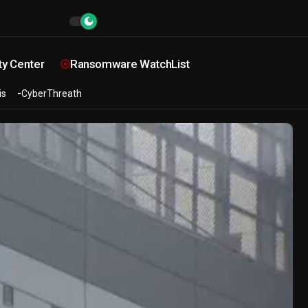
ty Center
Ransomware WatchList
is
CyberThreath