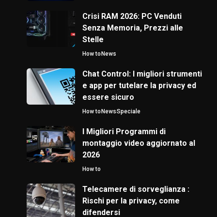
Crisi RAM 2026: PC Venduti
Senza Memoria, Prezzi alle
Stelle
How to
News
Chat Control: I migliori strumenti
e app per tutelare la privacy ed
essere sicuro
How to
News
Speciale
I Migliori Programmi di
montaggio video aggiornato al
2026
How to
Telecamere di sorveglianza :
Rischi per la privacy, come
difendersi