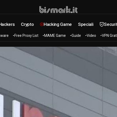
 Hackers
Crypto
Hacking Game
Speciali
Securi
ware
Free Proxy List
MAME Game
Guide
Video
VPN Grat