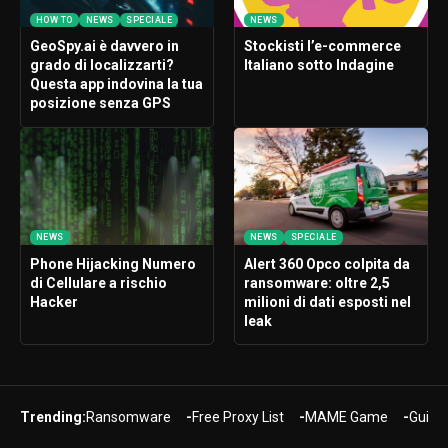
HOW TO
NEWS
SPECIALE
NEWS
GeoSpy.ai è davvero in
Stockisti l’e-commerce
grado di localizzarti?
Italiano sotto Indagine
Questa app indovina la tua
posizione senza GPS
NEWS
NEWS
SPECIALE
Phone Hijacking Numero
Alert 360 Opco colpita da
di Cellulare a rischio
ransomware: oltre 2,5
Hacker
milioni di dati esposti nel
leak
Trending:
Ransomware
Free Proxy List
MAME Game
Guide