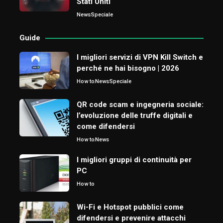
Stati Uniti
News
Speciale
Guide
I migliori servizi di VPN Kill Switch e
perché ne hai bisogno | 2026
How to
News
Speciale
QR code scam e ingegneria sociale:
l’evoluzione delle truffe digitali e
come difendersi
How to
News
I migliori gruppi di continuità per
PC
How to
Wi-Fi e Hotspot pubblici come
difendersi e prevenire attacchi