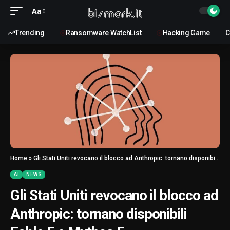
Aa
Trending
Ransomware WatchList
Hacking Game
C
Home
»
Gli Stati Uniti revocano il blocco ad Anthropic: tornano disponibili Fable 5 e Mythos 5
AI
NEWS
Gli Stati Uniti revocano il blocco ad
Anthropic: tornano disponibili