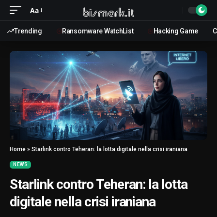
Aa
Trending
Ransomware WatchList
Hacking Game
C
Home
»
Starlink contro Teheran: la lotta digitale nella crisi iraniana
NEWS
Starlink contro Teheran: la lotta
digitale nella crisi iraniana