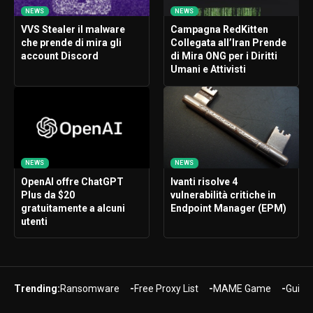
NEWS
NEWS
VVS Stealer il malware
Campagna RedKitten
che prende di mira gli
Collegata all’Iran Prende
account Discord
di Mira ONG per i Diritti
Umani e Attivisti
NEWS
NEWS
OpenAI offre ChatGPT
Ivanti risolve 4
Plus da $20
vulnerabilità critiche in
gratuitamente a alcuni
Endpoint Manager (EPM)
utenti
Trending:
Ransomware
Free Proxy List
MAME Game
Guide