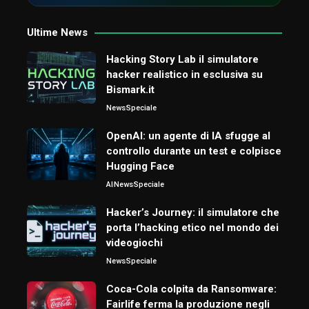
Ultime News
Hacking Story Lab il simulatore
hacker realistico in esclusiva su
Bismark.it
News
Speciale
OpenAI: un agente di IA sfugge al
controllo durante un test e colpisce
Hugging Face
AI
News
Speciale
Hacker’s Journey: il simulatore che
porta l’hacking etico nel mondo dei
videogiochi
News
Speciale
Coca-Cola colpita da Ransomware:
Fairlife ferma la produzione negli