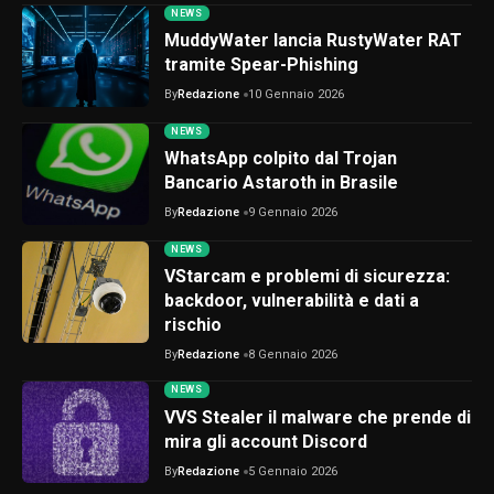
NEWS
MuddyWater lancia RustyWater RAT
tramite Spear-Phishing
By
Redazione
10 Gennaio 2026
NEWS
WhatsApp colpito dal Trojan
Bancario Astaroth in Brasile
By
Redazione
9 Gennaio 2026
NEWS
VStarcam e problemi di sicurezza:
backdoor, vulnerabilità e dati a
rischio
By
Redazione
8 Gennaio 2026
NEWS
VVS Stealer il malware che prende di
mira gli account Discord
By
Redazione
5 Gennaio 2026