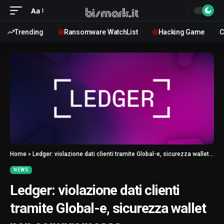
Aa
Trending
Ransomware WatchList
Hacking Game
C
Home
»
Ledger: violazione dati clienti tramite Global-e, sicurezza wallet non compromessa
NEWS
Ledger: violazione dati clienti
tramite Global-e, sicurezza wallet