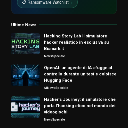
📋 Ransomware Watchlist
→
Ultime News
Hacking Story Lab il simulatore
hacker realistico in esclusiva su
Bismark.it
News
Speciale
OpenAI: un agente di IA sfugge al
controllo durante un test e colpisce
Hugging Face
AI
News
Speciale
Hacker’s Journey: il simulatore che
porta l’hacking etico nel mondo dei
videogiochi
News
Speciale