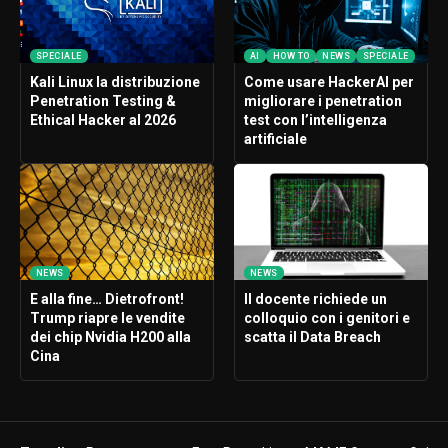
SPECIALE
AI
HOW TO
NEWS
SPECIALE
Kali Linux la distribuzione
Come usare HackerAI per
Penetration Testing &
migliorare i penetration
Ethical Hacker al 2026
test con l’intelligenza
artificiale
NEWS
NEWS
E alla fine… Dietrofront!
Il docente richiede un
Trump riapre le vendite
colloquio con i genitori e
dei chip Nvidia H200 alla
scatta il Data Breach
Cina