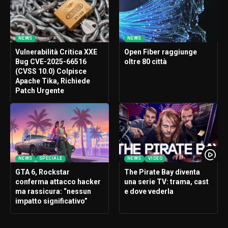
NEWS
NEWS
Vulnerabilità Critica XXE
Open Fiber raggiunge
Bug CVE-2025-66516
oltre 80 città
(CVSS 10.0) Colpisce
Apache Tika, Richiede
Patch Urgente
NEWS
SPECIALE
NEWS
VIDEO
GTA 6, Rockstar
The Pirate Bay diventa
conferma attacco hacker
una serie TV: trama, cast
ma rassicura: “nessun
e dove vederla
impatto significativo”