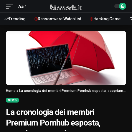
Aa
Trending
Ransomware WatchList
Hacking Game
C
Home
»
La cronologia dei membri Premium Pornhub esposta, scopriamo cosa è successo
NEWS
La cronologia dei membri
Premium Pornhub esposta,