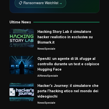
📋 Ransomware Watchlist
→
Ultime News
Hacking Story Lab il simulatore
hacker realistico in esclusiva su
Bismark.it
News
Speciale
OpenAI: un agente di IA sfugge al
controllo durante un test e colpisce
Hugging Face
AI
News
Speciale
Hacker’s Journey: il simulatore che
porta l’hacking etico nel mondo dei
videogiochi
News
Speciale