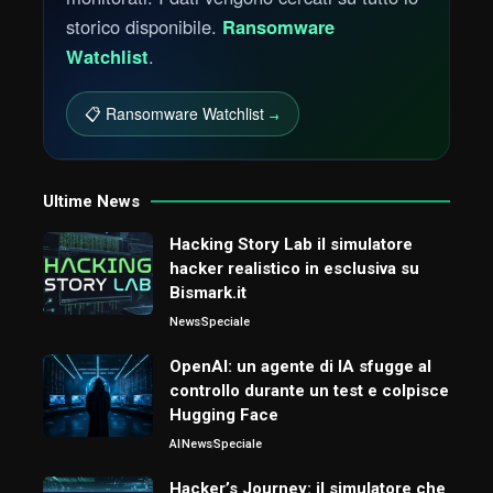
storico disponibile.
Ransomware
Watchlist
.
📋 Ransomware Watchlist
→
Ultime News
Hacking Story Lab il simulatore
hacker realistico in esclusiva su
Bismark.it
News
Speciale
OpenAI: un agente di IA sfugge al
controllo durante un test e colpisce
Hugging Face
AI
News
Speciale
Hacker’s Journey: il simulatore che