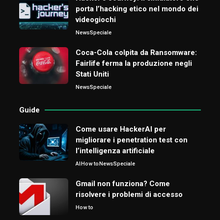
porta l’hacking etico nel mondo dei
videogiochi
News
Speciale
Coca-Cola colpita da Ransomware:
Fairlife ferma la produzione negli
Stati Uniti
News
Speciale
Guide
Come usare HackerAI per
migliorare i penetration test con
l’intelligenza artificiale
AI
How to
News
Speciale
Gmail non funziona? Come
risolvere i problemi di accesso
How to