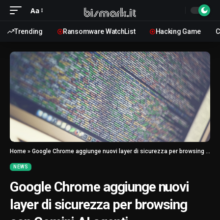
Aa
Trending
Ransomware WatchList
Hacking Game
C
Home
»
Google Chrome aggiunge nuovi layer di sicurezza per browsing con Gemini AI agenti
NEWS
Google Chrome aggiunge nuovi
layer di sicurezza per browsing