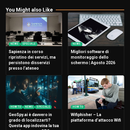
You Might also Like
NEWS
SPECIALE
NEWS
Sapienza in corso
Migliori software di
ripristino dei servizi, ma
monitoraggio dello
persistono disservizi
schermo | Agosto 2026
presso l’ateneo
HOW TO
NEWS
SPECIALE
HOW TO
GeoSpy.ai è davvero in
Wifiphisher – La
grado di localizzarti?
piattaforma d’attacco Wifi
Questa app indovina la tua