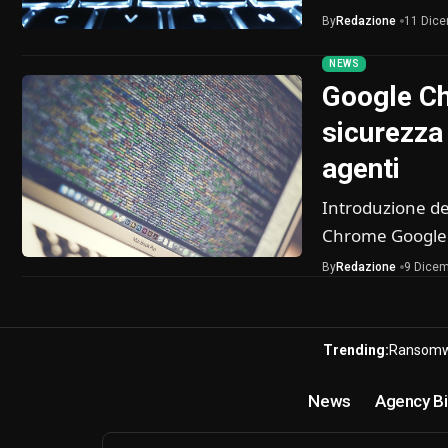
By
Redazione
11 Dic
NEWS
Google Ch
sicurezza
agenti
Introduzione del
Chrome Google 
By
Redazione
9 Dicem
Trending:
Ransomw
News
Agency Bi