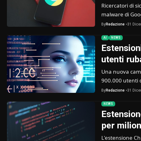
Ricercatori di 
malware di Goo
By
Redazione
31 Dic
AI
NEWS
Estension
utenti ru
Una nuova camp
900.000 utenti 
By
Redazione
31 Dic
NEWS
Estension
per milion
L'estensione Ch