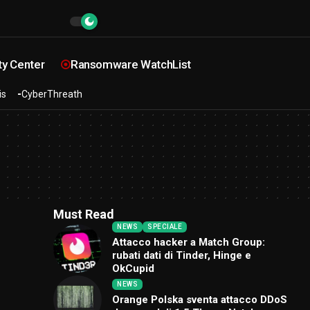
ty Center
Ransomware WatchList
is
CyberThreath
Must Read
NEWS
SPECIALE
Attacco hacker a Match Group:
rubati dati di Tinder, Hinge e
OkCupid
NEWS
Orange Polska sventa attacco DDoS