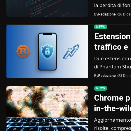
la perdita di fo
By
Redazione
26 Dic
NEWS
Estension
traffico e
Due estensioni 
di Phantom Shu
By
Redazione
23 Dic
NEWS
Chrome pr
in-the-wil
Aggiornamento d
risolte, compre