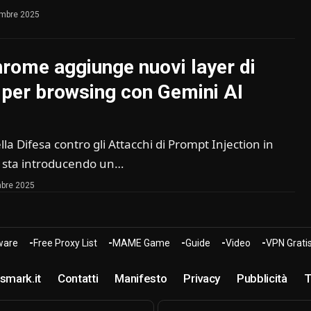
embre 2025
rome aggiunge nuovi layer di
 per browsing con Gemini AI
la Difesa contro gli Attacchi di Prompt Injection in
sta introducendo un…
bre 2025
are
Free Proxy List
MAME Game
Guide
Video
VPN Grati
smark.it
Contatti
Manifesto
Privacy
Pubblicità
T