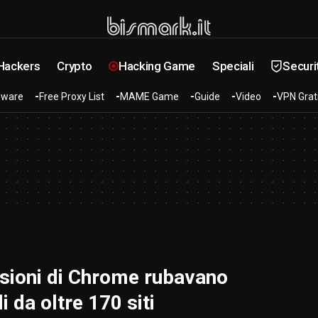
 Hackers
Crypto
Hacking Game
Speciali
Securi
ware
Free Proxy List
MAME Game
Guide
Video
VPN Grat
sioni di Chrome rubavano
i da oltre 170 siti