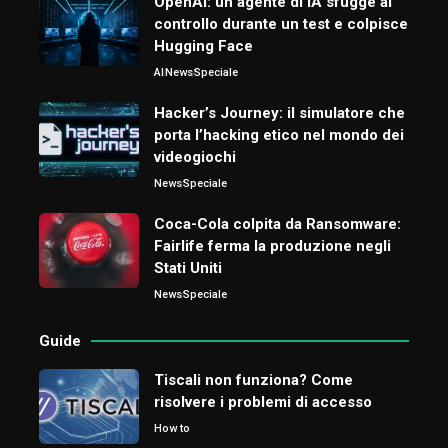
OpenAI: un agente di IA sfugge al
controllo durante un test e colpisce
Hugging Face
AI
News
Speciale
Hacker’s Journey: il simulatore che
porta l’hacking etico nel mondo dei
videogiochi
News
Speciale
Coca-Cola colpita da Ransomware:
Fairlife ferma la produzione negli
Stati Uniti
News
Speciale
Guide
Tiscali non funziona? Come
risolvere i problemi di accesso
How to