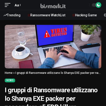
Aa
Trending
Ransomware WatchList
Hacking Game
C
Home
»
I gruppi di Ransomware utilizzano lo Shanya EXE packer per nascondere gli EDR killers
NEWS
I gruppi di Ransomware utilizzano
lo Shanya EXE packer per