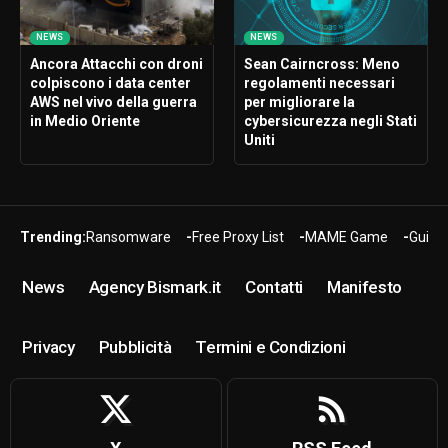
NEWS
NEWS
Ancora Attacchi con droni
Sean Cairncross: Meno
colpiscono i data center
regolamenti necessari
AWS nel vivo della guerra
per migliorare la
in Medio Oriente
cybersicurezza negli Stati
Uniti
Trending:
Ransomware
Free Proxy List
MAME Game
Guide
News
Agency Bismark.it
Contatti
Manifesto
Privacy
Pubblicità
Termini e Condizioni