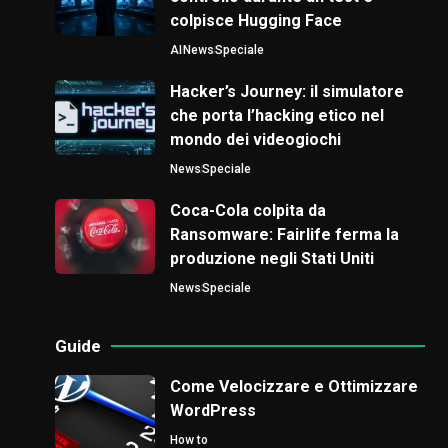
colpisce Hugging Face
AI
News
Speciale
Hacker’s Journey: il simulatore
che porta l’hacking etico nel
mondo dei videogiochi
News
Speciale
Coca-Cola colpita da
Ransomware: Fairlife ferma la
produzione negli Stati Uniti
News
Speciale
Guide
Come Velocizzare e Ottimizzare
WordPress
How to