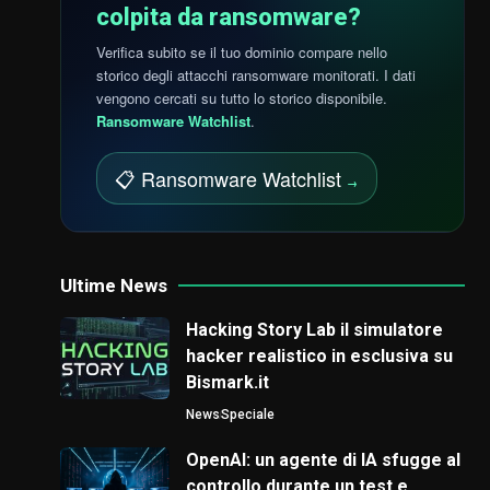
colpita da ransomware?
Verifica subito se il tuo dominio compare nello
storico degli attacchi ransomware monitorati. I dati
vengono cercati su tutto lo storico disponibile.
Ransomware Watchlist
.
📋 Ransomware Watchlist
→
Ultime News
Hacking Story Lab il simulatore
hacker realistico in esclusiva su
Bismark.it
News
Speciale
OpenAI: un agente di IA sfugge al
controllo durante un test e