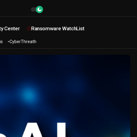
ty Center
Ransomware WatchList
is
CyberThreath