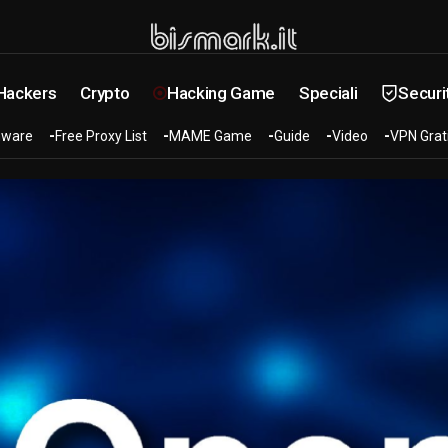
 Hackers
Crypto
Hacking Game
Speciali
Securi
ware
Free Proxy List
MAME Game
Guide
Video
VPN Grat