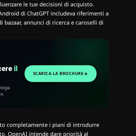
uenzare le tue decisioni di acquisto.
Android di ChatGPT includeva riferimenti a
 bazaar, annunci di ricerca e caroselli di
scere
il
→
SCARICA LA BROCHURE
ategia
re.
 completamente i piani di introdurre
o, OpenAI intende dare priorità al