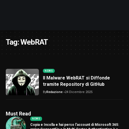
Tag:
WebRAT
NEWS
Il Malware WebRAT si Diffonde
tramite Repository di GitHub
By
Redazione
24 Dicembre 2025
Must Read
NEWS
Copia e Incolla e hai perso l’account di Microsoft 365: