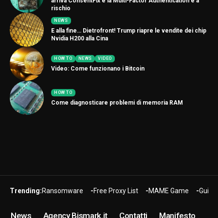
arriva ConsentFix e la Multi-Factor Authentication è a
rischio
NEWS
E alla fine… Dietrofront! Trump riapre le vendite dei chip
Nvidia H200 alla Cina
HOW TO
NEWS
VIDEO
Video: Come funzionano i Bitcoin
HOW TO
Come diagnosticare problemi di memoria RAM
Trending:
Ransomware
Free Proxy List
MAME Game
Guide
News
Agency Bismark.it
Contatti
Manifesto