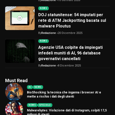
By
Redazione
10 Gennaio 2026
NEWS
DOJ statunitense: 54 imputati per
rete di ATM Jackpotting basata sul
malware Ploutus
By
Redazione
20 Dicembre 2025
NEWS
Agenzie USA colpite da impiegati
infedeli muniti di AI, 96 database
governativi cancellati
By
Redazione
8 Dicembre 2025
Must Read
AI
NEWS
BioShocking: la tecnica che inganna i browser AI e
mette a rischio i dati degli utenti
NEWS
SPECIALE
Malwarebytes: Violazione dati di Instagram, colpiti 17,5
milioni di utenti