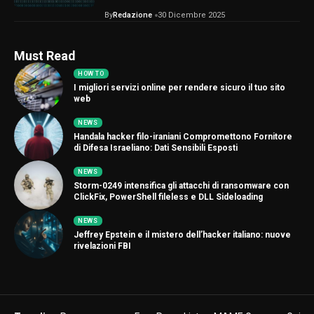
By
Redazione
30 Dicembre 2025
Must Read
HOW TO
I migliori servizi online per rendere sicuro il tuo sito
web
NEWS
Handala hacker filo-iraniani Compromettono Fornitore
di Difesa Israeliano: Dati Sensibili Esposti
NEWS
Storm-0249 intensifica gli attacchi di ransomware con
ClickFix, PowerShell fileless e DLL Sideloading
NEWS
Jeffrey Epstein e il mistero dell’hacker italiano: nuove
rivelazioni FBI