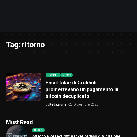
Tag:
ritorno
CRYPTO
NEWS
Email false di Grubhub
promettevano un pagamento in
bitcoin decuplicato
By
Redazione
27 Dicembre 2025
Must Read
NEWS
Attacco a Resecurity: Hacker parlano di violazione,