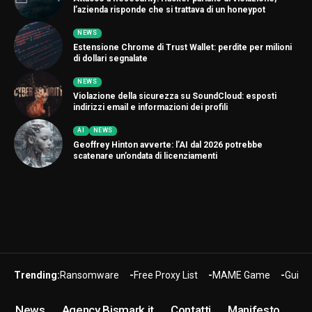
l’azienda risponde che si trattava di un honeypot
NEWS
Estensione Chrome di Trust Wallet: perdite per milioni
di dollari segnalate
NEWS
Violazione della sicurezza su SoundCloud: esposti
indirizzi email e informazioni dei profili
AI
NEWS
Geoffrey Hinton avverte: l’AI dal 2026 potrebbe
scatenare un’ondata di licenziamenti
Trending:
Ransomware
Free Proxy List
MAME Game
Guide
News
Agency Bismark.it
Contatti
Manifesto