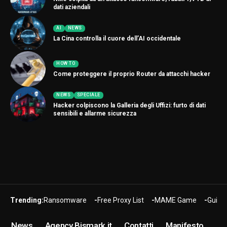
dati aziendali
AI
NEWS
La Cina controlla il cuore dell’AI occidentale
HOW TO
Come proteggere il proprio Router da attacchi hacker
NEWS
SPECIALE
Hacker colpiscono la Galleria degli Uffizi: furto di dati
sensibili e allarme sicurezza
Trending:
Ransomware
Free Proxy List
MAME Game
Guide
News
Agency Bismark.it
Contatti
Manifesto