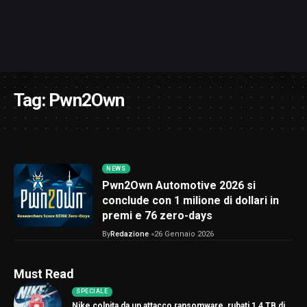
Tag:
Pwn2Own
NEWS
Pwn2Own Automotive 2026 si
conclude con 1 milione di dollari in
premi e 76 zero-days
By
Redazione
26 Gennaio 2026
Must Read
SPECIALE
Nike colpita da un attacco ransomware, rubati 1,4 TB di