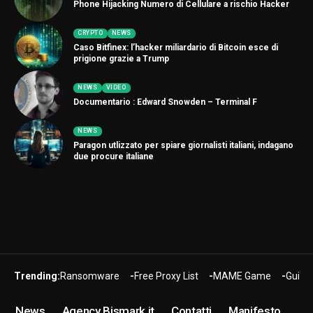
Phone Hijacking Numero di Cellulare a rischio Hacker
CRYPTO
NEWS
Caso Bitfinex: l’hacker miliardario di Bitcoin esce di
prigione grazie a Trump
NEWS
VIDEO
Documentario : Edward Snowden – Terminal F
NEWS
Paragon utlizzato per spiare giornalisti italiani, indagano
due procure italiane
Trending:
Ransomware
Free Proxy List
MAME Game
Guide
News
Agency Bismark.it
Contatti
Manifesto