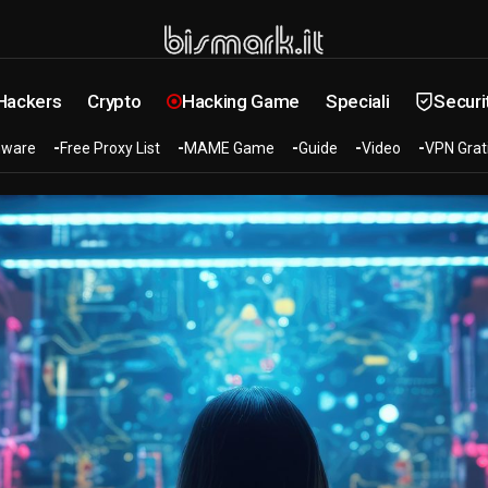
 Hackers
Crypto
Hacking Game
Speciali
Securi
ware
Free Proxy List
MAME Game
Guide
Video
VPN Grat