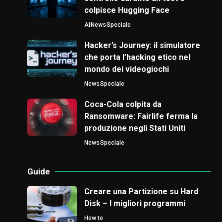
colpisce Hugging Face
AI
News
Speciale
Hacker’s Journey: il simulatore
che porta l’hacking etico nel
mondo dei videogiochi
News
Speciale
Coca-Cola colpita da
Ransomware: Fairlife ferma la
produzione negli Stati Uniti
News
Speciale
Guide
Creare una Partizione su Hard
Disk – I migliori programmi
How to