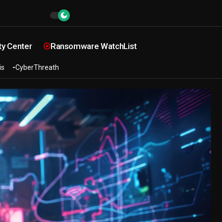
ty Center
Ransomware WatchList
is
CyberThreath