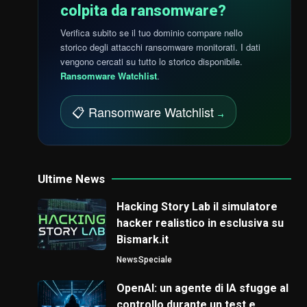
colpita da ransomware?
Verifica subito se il tuo dominio compare nello
storico degli attacchi ransomware monitorati. I dati
vengono cercati su tutto lo storico disponibile.
Ransomware Watchlist
.
📋 Ransomware Watchlist
→
Ultime News
Hacking Story Lab il simulatore
hacker realistico in esclusiva su
Bismark.it
News
Speciale
OpenAI: un agente di IA sfugge al
controllo durante un test e