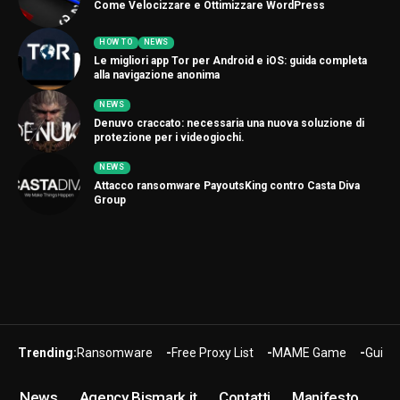
Come Velocizzare e Ottimizzare WordPress
HOW TO
NEWS
Le migliori app Tor per Android e iOS: guida completa
alla navigazione anonima
NEWS
Denuvo craccato: necessaria una nuova soluzione di
protezione per i videogiochi.
NEWS
Attacco ransomware PayoutsKing contro Casta Diva
Group
Trending:
Ransomware
Free Proxy List
MAME Game
Guide
News
Agency Bismark.it
Contatti
Manifesto