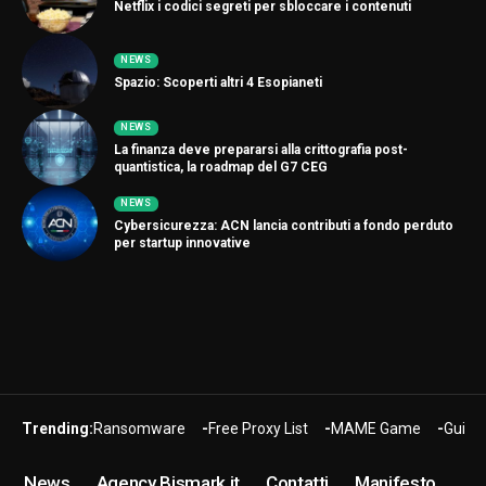
Netflix i codici segreti per sbloccare i contenuti
NEWS
Spazio: Scoperti altri 4 Esopianeti
NEWS
La finanza deve prepararsi alla crittografia post-
quantistica, la roadmap del G7 CEG
NEWS
Cybersicurezza: ACN lancia contributi a fondo perduto
per startup innovative
Trending:
Ransomware
Free Proxy List
MAME Game
Guide
News
Agency Bismark.it
Contatti
Manifesto