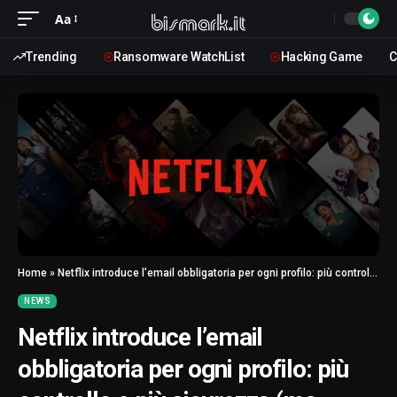
Aa
Trending
Ransomware WatchList
Hacking Game
C
Home
»
Netflix introduce l’email obbligatoria per ogni profilo: più controllo e più sicurezza (ma anche più dati)
NEWS
Netflix introduce l’email
obbligatoria per ogni profilo: più