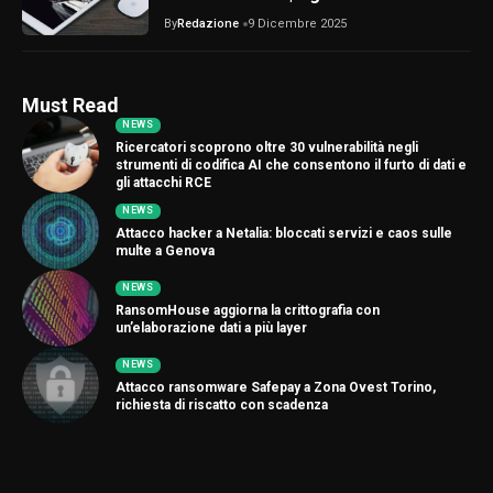
By
Redazione
9 Dicembre 2025
Must Read
NEWS
Ricercatori scoprono oltre 30 vulnerabilità negli
strumenti di codifica AI che consentono il furto di dati e
gli attacchi RCE
NEWS
Attacco hacker a Netalia: bloccati servizi e caos sulle
multe a Genova
NEWS
RansomHouse aggiorna la crittografia con
un’elaborazione dati a più layer
NEWS
Attacco ransomware Safepay a Zona Ovest Torino,
richiesta di riscatto con scadenza