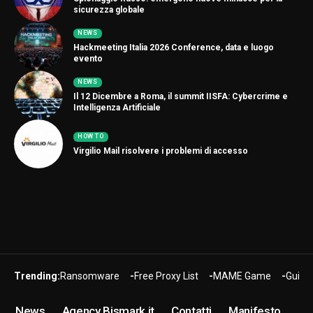
sicurezza globale
NEWS
Hackmeeting Italia 2026 Conference, data e luogo
evento
NEWS
Il 12 Dicembre a Roma, il summit IISFA: Cybercrime e
Intelligenza Artificiale
HOW TO
Virgilio Mail risolvere i problemi di accesso
Trending:
Ransomware
Free Proxy List
MAME Game
Guide
News
Agency Bismark.it
Contatti
Manifesto