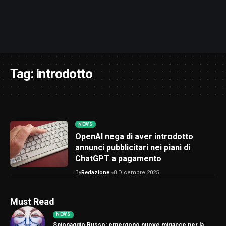
Tag:
introdotto
NEWS
OpenAI nega di aver introdotto
annunci pubblicitari nei piani di
ChatGPT a pagamento
By
Redazione
8 Dicembre 2025
Must Read
NEWS
Spionaggio Russo: emergono nuove minacce per la