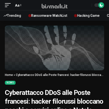
Aa
Trending
Ransomware WatchList
Hacking Game
C
Home
»
Cyberattacco DDoS alle Poste francesi: hacker filorussi bloccano pacchi e servizi online a Natale
NEWS
Cyberattacco DDoS alle Poste
francesi: hacker filorussi bloccano