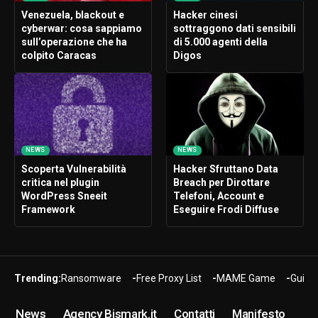
Venezuela, blackout e
Hacker cinesi
cyberwar: cosa sappiamo
sottraggono dati sensibili
sull’operazione che ha
di 5.000 agenti della
colpito Caracas
Digos
NEWS
NEWS
Scoperta Vulnerabilità
Hacker Sfruttano Data
critica nel plugin
Breach per Dirottare
WordPress Sneeit
Telefoni, Account e
Framework
Eseguire Frodi Diffuse
Trending:
Ransomware
Free Proxy List
MAME Game
Guide
News
Agency Bismark.it
Contatti
Manifesto