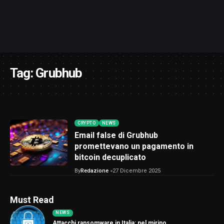
Tag:
Grubhub
CRYPTO
NEWS
Email false di Grubhub
promettevano un pagamento in
bitcoin decuplicato
By
Redazione
27 Dicembre 2025
Must Read
NEWS
Attacchi ransomware in Italia: nel mirino