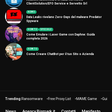
ClientSolution/EFO Service e Servetto Srl
NEWS
Data Leaks rivelano Zero-Days del malware Predator
Spyware
HOW TO
SPECIALE
Come Emulare i Laser Game con Daphne: Guida
completa 2026
HOW TO
Come Creare ChatBot per il tuo Sito o Azienda
Trending:
Ransomware
Free Proxy List
MAME Game
Guide
News
Agency Bismark.it
Contatti
Manifesto