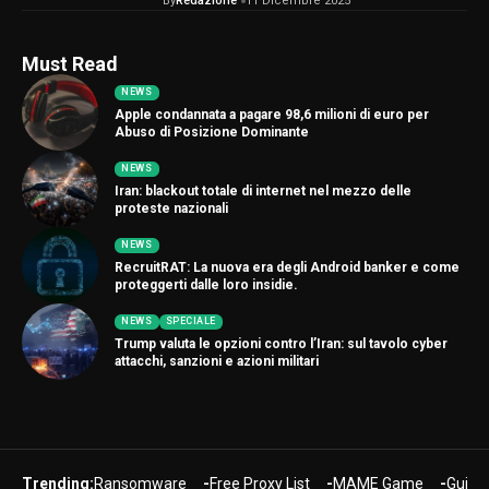
By
Redazione
11 Dicembre 2025
Must Read
NEWS
Apple condannata a pagare 98,6 milioni di euro per
Abuso di Posizione Dominante
NEWS
Iran: blackout totale di internet nel mezzo delle
proteste nazionali
NEWS
RecruitRAT: La nuova era degli Android banker e come
proteggerti dalle loro insidie.
NEWS
SPECIALE
Trump valuta le opzioni contro l’Iran: sul tavolo cyber
attacchi, sanzioni e azioni militari
Trending:
Ransomware
Free Proxy List
MAME Game
Guide