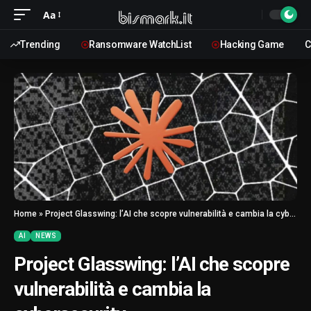
Aa
Trending
Ransomware WatchList
Hacking Game
C
Home
»
Project Glasswing: l’AI che scopre vulnerabilità e cambia la cybersecurity
AI
NEWS
Project Glasswing: l’AI che scopre
vulnerabilità e cambia la