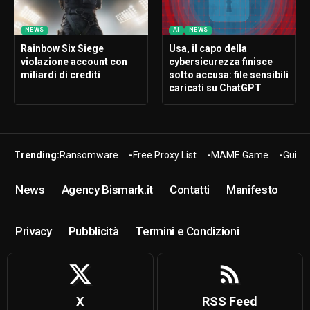
NEWS
AI
NEWS
Rainbow Six Siege
Usa, il capo della
violazione account con
cybersicurezza finisce
miliardi di crediti
sotto accusa: file sensibili
caricati su ChatGPT
Trending:
Ransomware
Free Proxy List
MAME Game
Guide
News
Agency Bismark.it
Contatti
Manifesto
Privacy
Pubblicità
Termini e Condizioni
X
RSS Feed