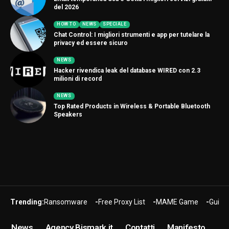
del 2026
HOW TO
NEWS
SPECIALE
Chat Control: I migliori strumenti e app per tutelare la
privacy ed essere sicuro
NEWS
Hacker rivendica leak del database WIRED con 2.3
milioni di record
NEWS
Top Rated Products in Wireless & Portable Bluetooth
Speakers
Trending:
Ransomware
Free Proxy List
MAME Game
Guide
News
Agency Bismark.it
Contatti
Manifesto