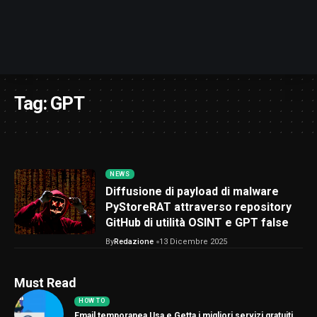
Tag:
GPT
NEWS
Diffusione di payload di malware
PyStoreRAT attraverso repository
GitHub di utilità OSINT e GPT false
By
Redazione
13 Dicembre 2025
Must Read
HOW TO
Email temporanea Usa e Getta i migliori servizi gratuiti