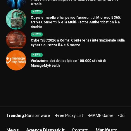
Oracle
NEWS
Copia e Incolla e hai perso l’account di Microsoft 365:
arriva ConsentFix e la Multi-Factor Authentication è a
rischio
NEWS
CyberSEC2026 a Roma: Conferenza internazionale sulla
cybersicurezza il 4 e 5 marzo
NEWS
Violazione dei dati colpisce 108.000 utenti di
ManageMyHealth
Trending:
Ransomware
Free Proxy List
MAME Game
Guide
News
Agency Bismark.it
Contatti
Manifesto