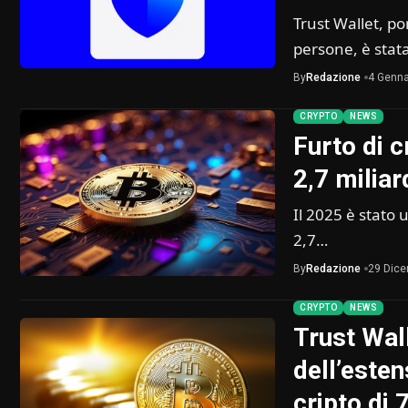
Trust Wallet, por
persone, è sta
By
Redazione
4 Genna
CRYPTO
NEWS
Furto di c
2,7 miliard
Il 2025 è stato 
2,7…
By
Redazione
29 Dic
CRYPTO
NEWS
Trust Wal
dell’esten
cripto di 7