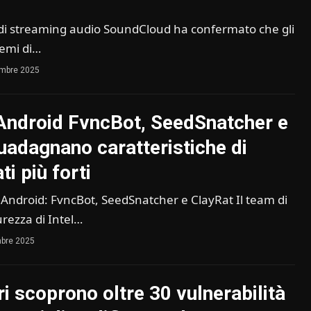
di streaming audio SoundCloud ha confermato che gli
lemi di…
embre 2025
ndroid FvncBot, SeedSnatcher e
uadagnano caratteristiche di
ti più forti
ndroid: FvncBot, SeedSnatcher e ClayRat Il team di
curezza di Intel…
bre 2025
i scoprono oltre 30 vulnerabilità