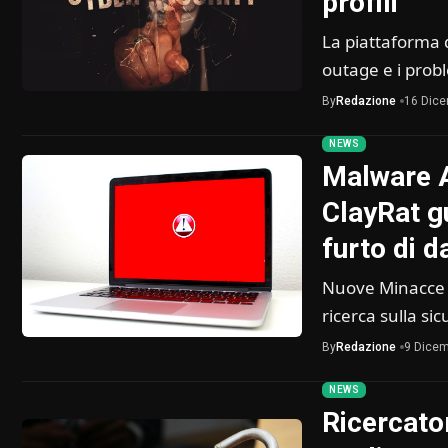
profili
La piattaforma 
outage e i prob
By
Redazione
16 Dic
NEWS
Malware A
ClayRat g
furto di da
Nuove Minacce A
ricerca sulla si
By
Redazione
9 Dicem
NEWS
Ricercator