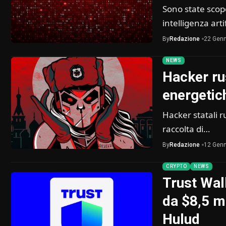
Sono state scope
intelligenza art
By
Redazione
22 Genn
NEWS
Hacker ru
energetich
Hacker statali r
raccolta di…
By
Redazione
12 Genn
CRYPTO
NEWS
Trust Wall
da $8,5 mi
Hulud