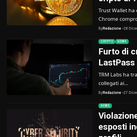
Trust Wallet ha
Chrome comprome
By
Redazione
28 Dic
CRYPTO
NEWS
Furto di c
LastPass 
TRM Labs ha tracc
collegati ai…
By
Redazione
27 Dic
NEWS
Violazion
esposti in