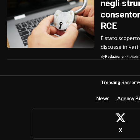
negli stru
consentono
RCE
È stato scoperto
discusse in var
By
Redazione
7 Dicem
Trending:
Ransomw
News
Agency Bi
X