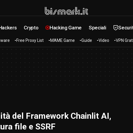
 Hackers
Crypto
Hacking Game
Speciali
Securi
ware
Free Proxy List
MAME Game
Guide
Video
VPN Grat
ità del Framework Chainlit AI,
tura file e SSRF