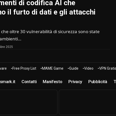
menti di codifica AI che
 il furto di dati e gli attacchi
 che oltre 30 vulnerabilità di sicurezza sono state
i ambienti…
bre 2025
are
Free Proxy List
MAME Game
Guide
Video
VPN Grati
smark.it
Contatti
Manifesto
Privacy
Pubblicità
T