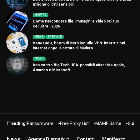
milione di dati sensibili
HOW TO
Come nascondere file, immagini e video sul tuo
cellulare | 2026
NEWS
SPECIALE
Venezuela, boom di iscrizioni alle VPN: interruzioni
internet dopo la cattura di Maduro
NEWS
Iran contro Big Tech USA: possibili attacchi a Apple,
Amazon e Microsoft
Trending:
Ransomware
Free Proxy List
MAME Game
Guide
News
Agency Bismark.it
Contatti
Manifesto