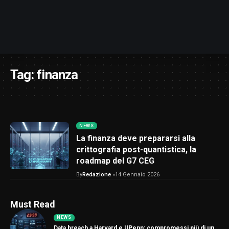
Tag:
finanza
NEWS
La finanza deve prepararsi alla
crittografia post-quantistica, la
roadmap del G7 CEG
By
Redazione
14 Gennaio 2026
Must Read
NEWS
Data breach a Harvard e UPenn: compromessi più di un