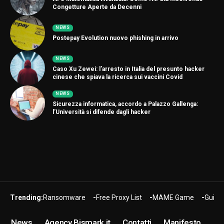
Congetture Aperte da Decenni
NEWS
Postepay Evolution nuovo phishing in arrivo
NEWS
Caso Xu Zewei: l’arresto in Italia del presunto hacker
cinese che spiava la ricerca sui vaccini Covid
NEWS
Sicurezza informatica, accordo a Palazzo Gallenga:
l’Università si difende dagli hacker
Trending:
Ransomware
Free Proxy List
MAME Game
Guide
News
Agency Bismark.it
Contatti
Manifesto