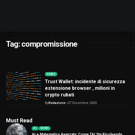
Tag:
compromissione
NEWS
Trust Wallet: incidente di sicurezza
estensione browser , milioni in
crypto rubati
By
Redazione
27 Dicembre 2025
Must Read
AI
NEWS
AI e Matematica Avanzata: Come l’AI Sta Risolvendo