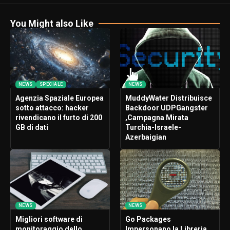
You Might also Like
NEWS
SPECIALE
NEWS
Agenzia Spaziale Europea
MuddyWater Distribuisce
sotto attacco: hacker
Backdoor UDPGangster
rivendicano il furto di 200
,Campagna Mirata
GB di dati
Turchia-Israele-
Azerbaigian
NEWS
NEWS
Migliori software di
Go Packages
monitoraggio dello
Impersonano la Libreria