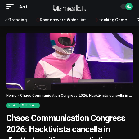
Aa
Trending
Ransomware WatchList
Hacking Game
C
Home
»
Chaos Communication Congress 2026: Hacktivista cancella in diretta tre siti suprematisti
NEWS
SPECIALE
Chaos Communication Congress
2026: Hacktivista cancella in