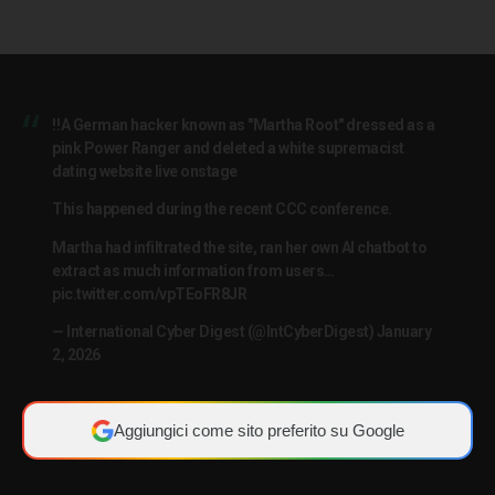
‼️A German hacker known as "Martha Root" dressed as a
pink Power Ranger and deleted a white supremacist
dating website live onstage
This happened during the recent CCC conference.
Martha had infiltrated the site, ran her own AI chatbot to
extract as much information from users…
pic.twitter.com/vpTEoFR8JR
— International Cyber Digest (@IntCyberDigest)
January
2, 2026
Aggiungici come sito preferito su Google