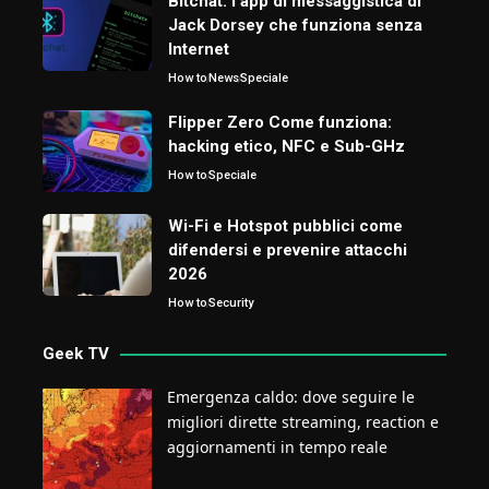
Bitchat: l’app di messaggistica di
Jack Dorsey che funziona senza
Internet
How to
News
Speciale
Flipper Zero Come funziona:
hacking etico, NFC e Sub-GHz
How to
Speciale
Wi-Fi e Hotspot pubblici come
difendersi e prevenire attacchi
2026
How to
Security
Geek TV
Emergenza caldo: dove seguire le
migliori dirette streaming, reaction e
aggiornamenti in tempo reale