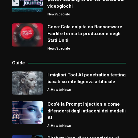
videogiochi
News
Speciale
Coca-Cola colpita da Ransomware:
Fairlife ferma la produzione negli
Stati Uniti
News
Speciale
Guide
I migliori Tool AI penetration testing
basati su intelligenza artificiale
AI
How to
News
Cos’è la Prompt Injection e come
difendersi dagli attacchi dei modelli
AI
AI
How to
News