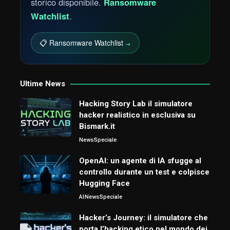
storico disponibile.
Ransomware
Watchlist
.
📋 Ransomware Watchlist
→
Ultime News
Hacking Story Lab il simulatore
hacker realistico in esclusiva su
Bismark.it
News
Speciale
OpenAI: un agente di IA sfugge al
controllo durante un test e colpisce
Hugging Face
AI
News
Speciale
Hacker’s Journey: il simulatore che
porta l’hacking etico nel mondo dei