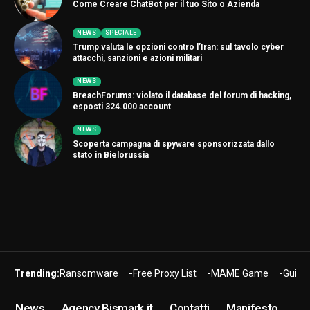
Come Creare ChatBot per il tuo Sito o Azienda
NEWS
SPECIALE
Trump valuta le opzioni contro l’Iran: sul tavolo cyber
attacchi, sanzioni e azioni militari
NEWS
BreachForums: violato il database del forum di hacking,
esposti 324.000 account
NEWS
Scoperta campagna di spyware sponsorizzata dallo
stato in Bielorussia
Trending:
Ransomware
Free Proxy List
MAME Game
Guide
News
Agency Bismark.it
Contatti
Manifesto