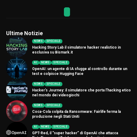
Ultime Notizie
NEWS
SPECIALE
Hacking Story Lab il simulatore hacker realistico in
esclusiva su Bismark.it
AI
NEWS
SPECIALE
OpenAI: un agente di IA sfugge al controllo durante un
test e colpisce Hugging Face
NEWS
SPECIALE
Hacker’s Journey: il simulatore che porta l’hacking etico
nel mondo dei videogiochi
NEWS
SPECIALE
Coca-Cola colpita da Ransomware: Fairlife ferma la
produzione negli Stati Uniti
AI
NEWS
SPECIALE
GPT-Red, il “super hacker” di OpenAI che attacca