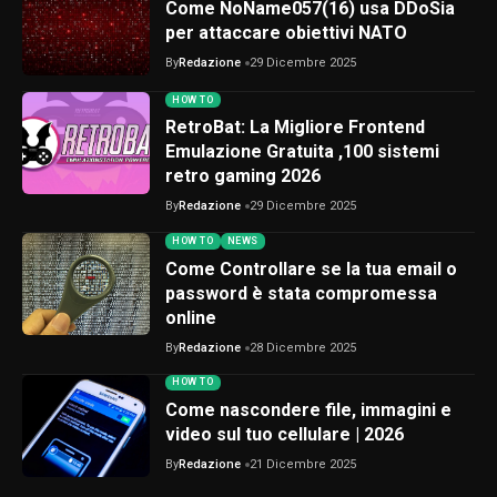
Come NoName057(16) usa DDoSia
per attaccare obiettivi NATO
By
Redazione
29 Dicembre 2025
HOW TO
RetroBat: La Migliore Frontend
Emulazione Gratuita ,100 sistemi
retro gaming 2026
By
Redazione
29 Dicembre 2025
HOW TO
NEWS
Come Controllare se la tua email o
password è stata compromessa
online
By
Redazione
28 Dicembre 2025
HOW TO
Come nascondere file, immagini e
video sul tuo cellulare | 2026
By
Redazione
21 Dicembre 2025