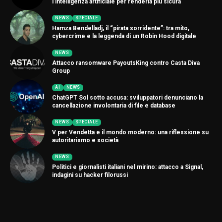
l’intelligenza artificiale per renderla più sicura
NEWS
SPECIALE
Hamza Bendelladj, il “pirata sorridente”: tra mito,
cybercrime e la leggenda di un Robin Hood digitale
NEWS
Attacco ransomware PayoutsKing contro Casta Diva
Group
AI
NEWS
ChatGPT Sol sotto accusa: sviluppatori denunciano la
cancellazione involontaria di file e database
NEWS
SPECIALE
V per Vendetta e il mondo moderno: una riflessione su
autoritarismo e società
NEWS
Politici e giornalisti italiani nel mirino: attacco a Signal,
indagini su hacker filorussi