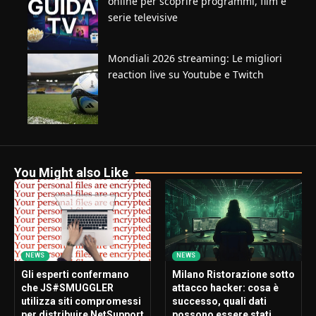
online per scoprire programmi, film e
serie televisive
Mondiali 2026 streaming: Le migliori
reaction live su Youtube e Twitch
You Might also Like
NEWS
NEWS
Gli esperti confermano
Milano Ristorazione sotto
che JS#SMUGGLER
attacco hacker: cosa è
utilizza siti compromessi
successo, quali dati
per distribuire NetSupport
possono essere stati