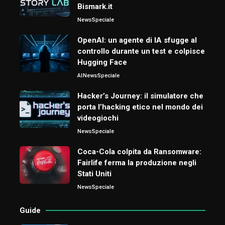
Bismark.it
News
Speciale
OpenAI: un agente di IA sfugge al
controllo durante un test e colpisce
Hugging Face
AI
News
Speciale
Hacker’s Journey: il simulatore che
porta l’hacking etico nel mondo dei
videogiochi
News
Speciale
Coca-Cola colpita da Ransomware:
Fairlife ferma la produzione negli
Stati Uniti
News
Speciale
Guide