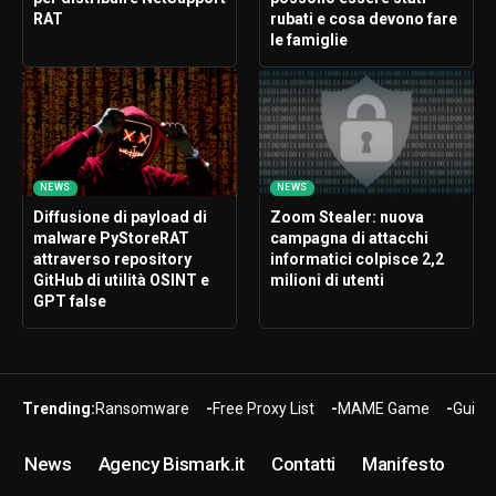
RAT
rubati e cosa devono fare
le famiglie
NEWS
NEWS
Diffusione di payload di
Zoom Stealer: nuova
malware PyStoreRAT
campagna di attacchi
attraverso repository
informatici colpisce 2,2
GitHub di utilità OSINT e
milioni di utenti
GPT false
Trending:
Ransomware
Free Proxy List
MAME Game
Guide
News
Agency Bismark.it
Contatti
Manifesto