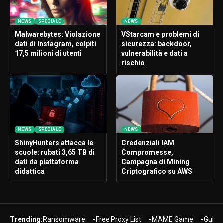
NEWS
SPECIALE
NEWS
Malwarebytes: Violazione
VStarcam e problemi di
dati di Instagram, colpiti
sicurezza: backdoor,
17,5 milioni di utenti
vulnerabilità e dati a
rischio
NEWS
SPECIALE
NEWS
ShinyHunters attacca le
Credenziali IAM
scuole: rubati 3,65 TB di
Compromesse,
dati da piattaforma
Campagna di Mining
didattica
Criptografico su AWS
Trending:
Ransomware
Free Proxy List
MAME Game
Guide