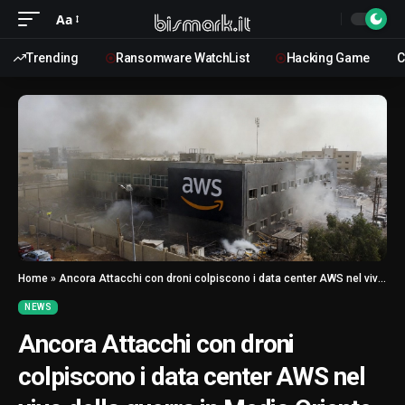
Aa
Trending
Ransomware WatchList
Hacking Game
C
Home
»
Ancora Attacchi con droni colpiscono i data center AWS nel vivo della guerra in Medio Oriente
NEWS
Ancora Attacchi con droni
colpiscono i data center AWS nel