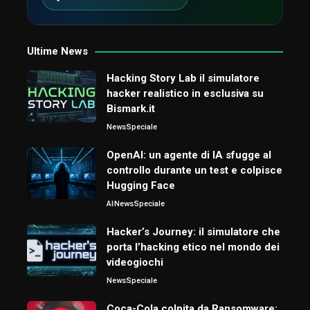
Ultime News
Hacking Story Lab il simulatore
hacker realistico in esclusiva su
Bismark.it
News
Speciale
OpenAI: un agente di IA sfugge al
controllo durante un test e colpisce
Hugging Face
AI
News
Speciale
Hacker’s Journey: il simulatore che
porta l’hacking etico nel mondo dei
videogiochi
News
Speciale
Coca-Cola colpita da Ransomware: