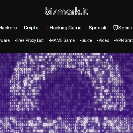
 Hackers
Crypto
Hacking Game
Speciali
Securi
ware
Free Proxy List
MAME Game
Guide
Video
VPN Grat