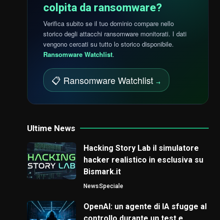
colpita da ransomware?
Verifica subito se il tuo dominio compare nello
storico degli attacchi ransomware monitorati. I dati
vengono cercati su tutto lo storico disponibile.
Ransomware Watchlist
.
📋 Ransomware Watchlist
→
Ultime News
Hacking Story Lab il simulatore
hacker realistico in esclusiva su
Bismark.it
News
Speciale
OpenAI: un agente di IA sfugge al
controllo durante un test e