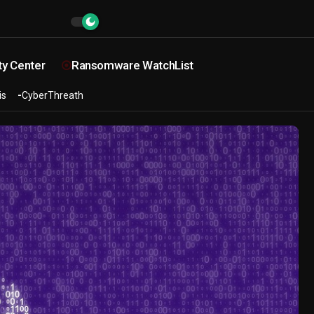
ty Center
Ransomware WatchList
is
CyberThreath