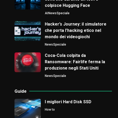
colpisce Hugging Face
AI
News
Speciale
Hacker’s Journey: il simulatore
che porta l’hacking etico nel
mondo dei videogiochi
News
Speciale
Coca-Cola colpita da
Ransomware: Fairlife ferma la
produzione negli Stati Uniti
News
Speciale
Guide
I migliori Hard Disk SSD
How to