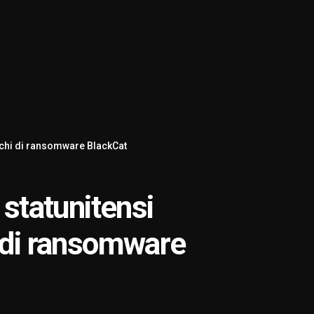
acchi di ransomware BlackCat
 statunitensi
i di ransomware