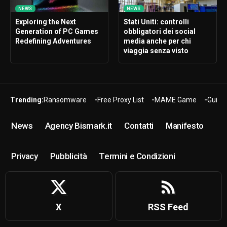
NEWS
NEWS
Exploring the Next
Stati Uniti: controlli
Generation of PC Games
obbligatori dei social
Redefining Adventures
media anche per chi
viaggia senza visto
Trending:
Ransomware
Free Proxy List
MAME Game
Guide
News
Agency Bismark.it
Contatti
Manifesto
Privacy
Pubblicità
Termini e Condizioni
X
RSS Feed