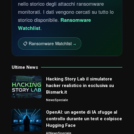
nello storico degli attacchi ransomware
monitorati. I dati vengono cercati su tutto lo
storico disponibile.
Ransomware
Watchlist
.
📋 Ransomware Watchlist
→
Ultime News
Hacking Story Lab il simulatore
hacker realistico in esclusiva su
Bismark.it
News
Speciale
OpenAI: un agente di IA sfugge al
controllo durante un test e colpisce
Hugging Face
AI
News
Speciale