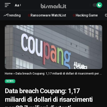
Aa
Trending
Ransomware WatchList
Hacking Game
C
Home
»
Data breach Coupang: 1,17 miliardi di dollari di risarcimenti per 33,7 milioni di utenti
NEWS
Data breach Coupang: 1,17
miliardi di dollari di risarcimenti