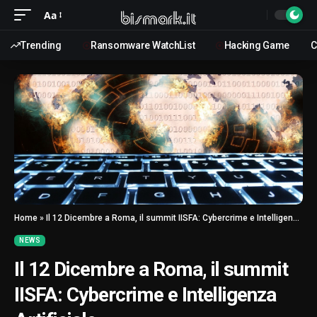
Aa
Trending
Ransomware WatchList
Hacking Game
C
Home
»
Il 12 Dicembre a Roma, il summit IISFA: Cybercrime e Intelligenza Artificiale
NEWS
Il 12 Dicembre a Roma, il summit
IISFA: Cybercrime e Intelligenza