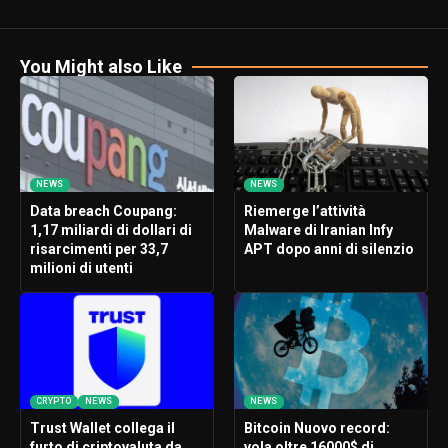
You Might also Like
NEWS
NEWS
Data breach Coupang:
Riemerge l’attività
1,17 miliardi di dollari di
Malware di Iranian Infy
risarcimenti per 33,7
APT dopo anni di silenzio
milioni di utenti
CRYPTO
NEWS
NEWS
Trust Wallet collega il
Bitcoin Nuovo record:
furto di criptovaluta da
vola oltre 16000$ di