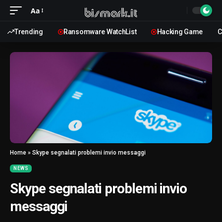
Aa
Trending
Ransomware WatchList
Hacking Game
C
Home
»
Skype segnalati problemi invio messaggi
NEWS
Skype segnalati problemi invio
messaggi