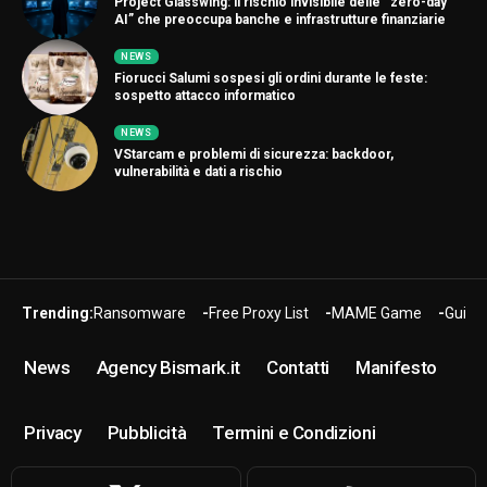
Project Glasswing: il rischio invisibile delle “zero-day
AI” che preoccupa banche e infrastrutture finanziarie
NEWS
Fiorucci Salumi sospesi gli ordini durante le feste:
sospetto attacco informatico
NEWS
VStarcam e problemi di sicurezza: backdoor,
vulnerabilità e dati a rischio
Trending:
Ransomware
Free Proxy List
MAME Game
Guide
News
Agency Bismark.it
Contatti
Manifesto
Privacy
Pubblicità
Termini e Condizioni