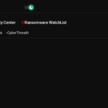
ty Center
Ransomware WatchList
is
CyberThreath