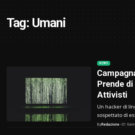
Tag:
Umani
NEWS
Campagna 
Prende di 
Attivisti
Un hacker di ling
sospettato di e
By
Redazione
31 Genn