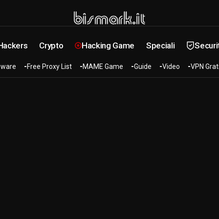
 Hackers
Crypto
Hacking Game
Speciali
Securi
ware
Free Proxy List
MAME Game
Guide
Video
VPN Grat