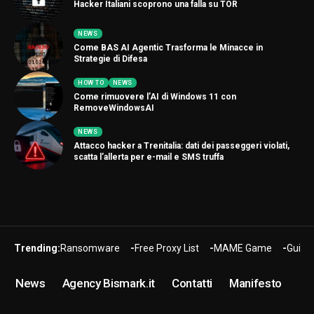
Hacker Italiani scoprono una falla su TOR
NEWS
Come BAS AI Agentic Trasforma le Minacce in
Strategie di Difesa
HOW TO
NEWS
Come rimuovere l’AI di Windows 11 con
RemoveWindowsAI
NEWS
Attacco hacker a Trenitalia: dati dei passeggeri violati,
scatta l’allerta per e-mail e SMS truffa
Trending:
Ransomware
Free Proxy List
MAME Game
Guide
News
Agency Bismark.it
Contatti
Manifesto