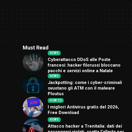
Must Read
NEWS
Cyberattacco DDoS alle Poste
francesi: hacker filorussi bloccano
pacchi e servizi online a Natale
NEWS
Jackpotting: come i cyber-criminali
svuotano gli ATM con il malware
Ploutus
HOW TO
I migliori Antivirus gratis del 2026,
Free Download
NEWS
Attacco hacker a Trenitalia: dati dei
passeggeri violati, scatta l’allerta per