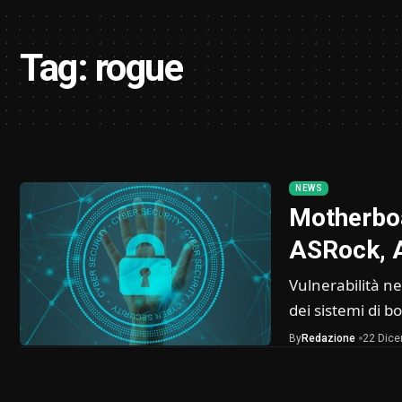
Tag:
rogue
NEWS
Motherboa
ASRock, 
Vulnerabilità n
dei sistemi di b
By
Redazione
22 Dic