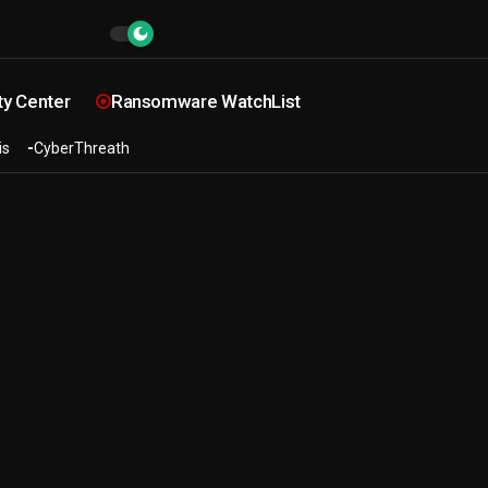
ty Center
Ransomware WatchList
is
CyberThreath