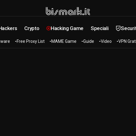
 Hackers
Crypto
Hacking Game
Speciali
Securi
ware
Free Proxy List
MAME Game
Guide
Video
VPN Grat